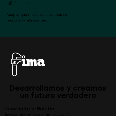
Acepto que mis datos enviados se
recopilen y almacenen
.
Desarrollamos y creamos
un futuro verdadero
Inscríbete al Boletín
[mc4wp_form id="461" element_id="style-9"]