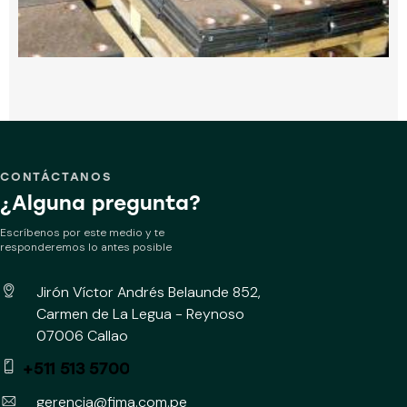
CONTÁCTANOS
¿Alguna
pregunta?
Escríbenos por este medio y te
responderemos lo antes posible
Jirón Víctor Andrés Belaunde 852,
Carmen de La Legua - Reynoso
07006 Callao
+511 513 5700
gerencia@fima.com.pe