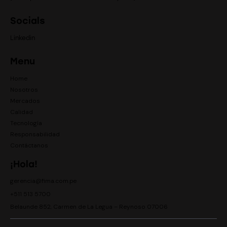
Socials
Linkedin
Menu
Home
Nosotros
Mercados
Calidad
Tecnología
Responsabilidad
Contáctanos
¡Hola!
gerencia@fima.com.pe
+
511 513 5700
Belaunde 852, Carmen de La Legua – Reynoso 07006