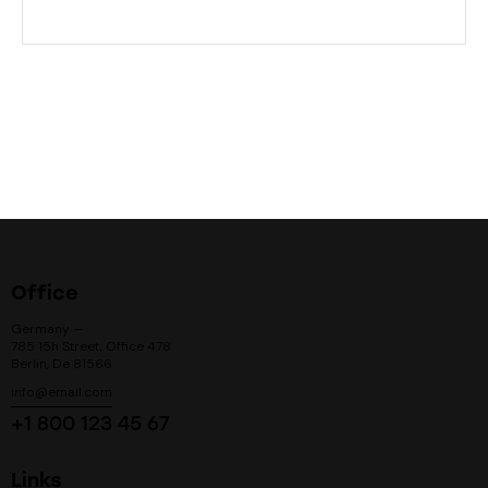
Office
Germany —
785 15h Street, Office 478
Berlin, De 81566
info@email.com
+1 800 123 45 67
Links