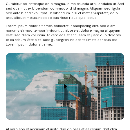
Curabitur pellentesque odio magna, id malesuada arcu sodales ut. Sed
sed quam ut ex bibendum commodo id id magna. Aliquam sed ligula
sed ante blandit volutpat. Ut bibendum, nisi et mattis vulputate, odio
arcu aliquet metus, nec dapibus risus risus quis lectus.
Lorem ipsum dolor sit amet, consetetur sadipscing elitr, sed diam
nonumy eirmod tempor invidunt ut labore et dolore magna aliquyam
erat, sed diam voluptua. At vero eos et accusam et justo duo dolores
et ea rebum. Stet clita kasd gubergren, no sea takimata sanctus est
Lorem ipsum dolor sit amet.
At vero eos et accusam et justo duo dolores et ea rebum. Stet clita